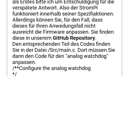
als Erstes bitte ich um Entschuldigung für die
verspätete Antwort. Also der StromPi
funktioniert innerhalb seiner Spezifiaktionen.
Allerdings können Sie, für den Fall, dass
dieses für Ihren Anwedungsfall nicht
ausreicht die Firmware anpassen. Sie finden
diese in unserem
GitHub Repository
.
Den entsprechenden Teil des Codes finden
Sie in der Datei /Src/main.c. Dort müssen Sie
dann den Code für den "analog watchdog"
anpassen.
/**Configure the analog watchdog
*/
AnalogWDGConfig.WatchdogMode =
ADC_ANALOGWATCHDOG_SINGLE_REG;
AnalogWDGConfig.Channel =
ADC_CHANNEL_7;
AnalogWDGConfig.ITMode = ENABLE;
AnalogWDGConfig.HighThreshold = 4095;
AnalogWDGConfig.LowThreshold = 1850;
if (HAL_ADC_AnalogWDGConfig(&hadc,
&AnalogWDGConfig) != HAL_OK)